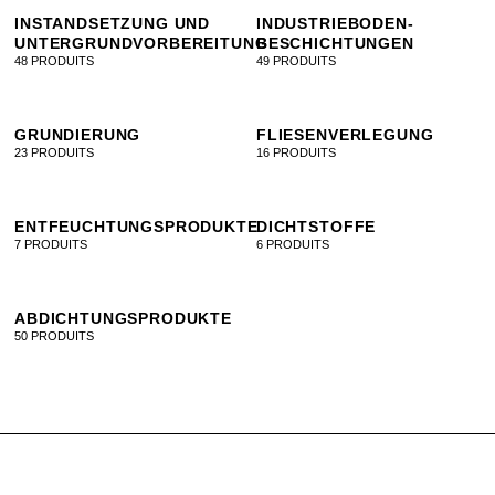
INSTANDSETZUNG UND
INDUSTRIEBODEN-
O
P
Q
R
S
T
U
ENTFEUCHTUNGSPRODUKTE
UNTERGRUNDVORBEREITUNG
BESCHICHTUNGEN
48 PRODUITS
49 PRODUITS
V
W
X
Y
Z
ABDICHTUNGSPRODUKTE
GRUNDIERUNG
FLIESENVERLEGUNG
23 PRODUITS
16 PRODUITS
FLIESENVERLEGUNG
ENTFEUCHTUNGSPRODUKTE
DICHTSTOFFE
7 PRODUITS
6 PRODUITS
INDUSTRIEBODEN-BESCHICHTUNGEN
ABDICHTUNGSPRODUKTE
OBERFLÄCHENSCHUTZ UND FARBE
50 PRODUITS
VERARBEITUNGSHILFEN, WERKZEUGE UND
ARBEITSKLEIDUNG