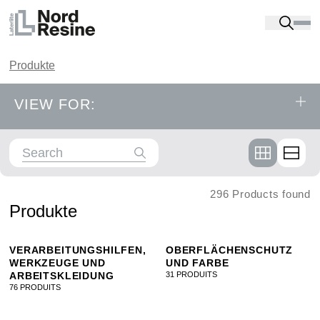
Produkte
VIEW FOR:
Product catalog
Alphabetical order
INSTANDSETZUNG UND
296 Products found
Produkte
UNTERGRUNDVORBEREITUNG
VERARBEITUNGSHILFEN,
OBERFLÄCHENSCHUTZ
GRUNDIERUNG
A
B
C
D
E
F
G
WERKZEUGE UND
UND FARBE
ARBEITSKLEIDUNG
31 PRODUITS
76 PRODUITS
H
I
J
K
L
M
N
DICHTSTOFFE