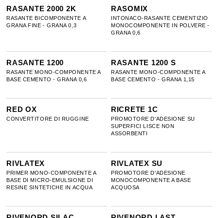
DEUMIDIFICANTI
RASANTE 2000 2K
RASOMIX
O
P
Q
R
S
T
U
RASANTE BICOMPONENTE A
INTONACO-RASANTE CEMENTIZIO
GRANA FINE - GRANA 0,3
MONOCOMPONENTE IN POLVERE -
GRANA 0,6
IMPERMEABILIZZANTI
V
W
X
Y
Z
RASANTE 1200
RASANTE 1200 S
PRODOTTI PER LA POSA DELLE PIASTRELLE
RASANTE MONO-COMPONENTE A
RASANTE MONO-COMPONENTE A
BASE CEMENTO - GRANA 0,6
BASE CEMENTO - GRANA 1,15
RESINE PER PAVIMENTI INDUSTRIALI
RED OX
RICRETE 1C
CONVERTITORE DI RUGGINE
PROMOTORE D'ADESIONE SU
SUPERFICI LISCE NON
PROTEZIONE DELLE SUPERFICI E COLORE
ASSORBENTI
RIVLATEX
RIVLATEX SU
AUSILIARI DI LAVORAZIONE UTENSILI ABITI DA
PRIMER MONO-COMPONENTE A
PROMOTORE D'ADESIONE
LAVORO
BASE DI MICRO-EMULSIONE DI
MONOCOMPONENTE A BASE
RESINE SINTETICHE IN ACQUA
ACQUOSA
RIVENORD SILAC
RIVENORD LAST