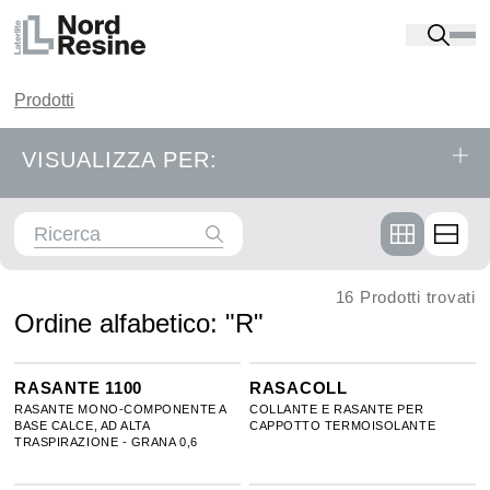
Prodotti
VISUALIZZA PER:
Prodotti
Ordine alfabetico
RIPRISTINO E PREPARAZIONE DEI FONDI
16 Prodotti trovati
Ordine alfabetico: "
R
"
PRIMER
RASANTE 1100
RASACOLL
A
B
C
D
E
F
G
RASANTE MONO-COMPONENTE A
COLLANTE E RASANTE PER
BASE CALCE, AD ALTA
CAPPOTTO TERMOISOLANTE
SIGILLANTI
TRASPIRAZIONE - GRANA 0,6
H
I
J
K
L
M
N