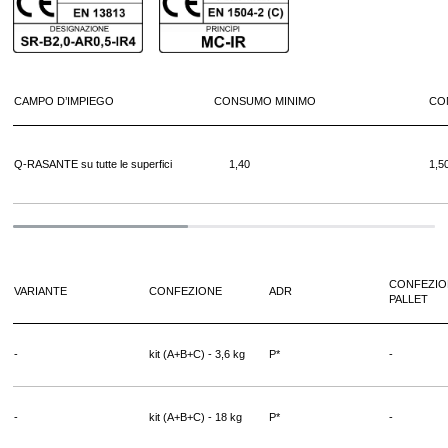
CAMPO D’IMPIEGO
CONSUMO MINIMO
CO
Q-RASANTE su tutte le superfici
1,40
1,5
CONFEZIO
VARIANTE
CONFEZIONE
ADR
PALLET
-
kit (A+B+C) - 3,6 kg
P*
-
-
kit (A+B+C) - 18 kg
P*
-