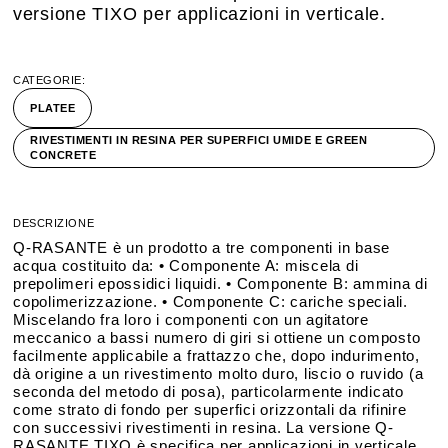
versione TIXO per applicazioni in verticale.
CATEGORIE:
PLATEE
RIVESTIMENTI IN RESINA PER SUPERFICI UMIDE E GREEN
CONCRETE
DESCRIZIONE
Q-RASANTE è un prodotto a tre componenti in base
acqua costituito da: • Componente A: miscela di
prepolimeri epossidici liquidi. • Componente B: ammina di
copolimerizzazione. • Componente C: cariche speciali.
Miscelando fra loro i componenti con un agitatore
meccanico a bassi numero di giri si ottiene un composto
facilmente applicabile a frattazzo che, dopo indurimento,
dà origine a un rivestimento molto duro, liscio o ruvido (a
seconda del metodo di posa), particolarmente indicato
come strato di fondo per superfici orizzontali da rifinire
con successivi rivestimenti in resina. La versione Q-
RASANTE TIXO è specifica per applicazioni in verticale.