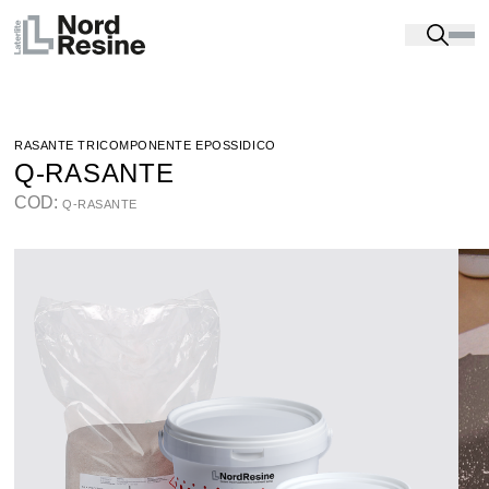
Prodotti
-
Resine per pavimenti industriali
-
RIVESTIMENTI IN RESINA PER SUPERFICI UMIDE E
GREEN CONCRETE
-
Q-RASANTE
RASANTE TRICOMPONENTE EPOSSIDICO
Q-RASANTE
COD:
Q-RASANTE