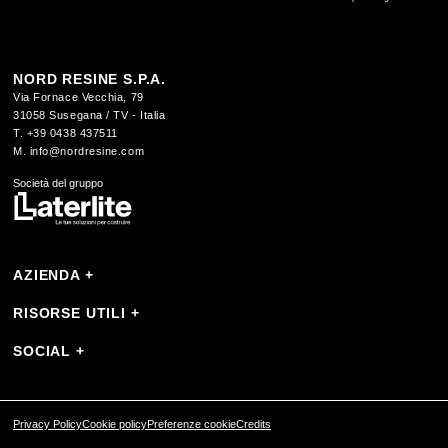
NORD RESINE S.P.A.
Via Fornace Vecchia, 79
31058 Susegana / TV - Italia
T. +39 0438 437511
M. info@nordresine.com
Società del gruppo
AZIENDA
+
Chi siamo
Sistemi
RISORSE UTILI
+
Prodotti
Guide
Progetti
Download
SOCIAL
+
Area riservata
YouTube
Instagram
Facebook
Privacy Policy
Cookie policy
Preferenze cookie
Credits