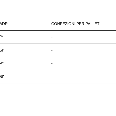
ADR
CONFEZIONI PER PALLET
P*
-
SI'
-
P*
-
SI'
-