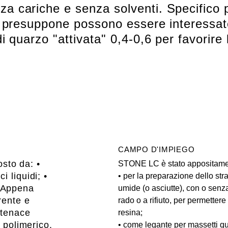
 cariche e senza solventi. Specifico p
i presuppone possono essere interessat
 quarzo "attivata" 0,4-0,6 per favorire l
CAMPO D'IMPIEGO
sto da: •
STONE LC è stato appositame
 liquidi; •
• per la preparazione dello str
 Appena
umide (o asciutte), con o senz
rente e
rado o a rifiuto, per permettere
 tenace
resina;
o polimerico.
• come legante per massetti qu