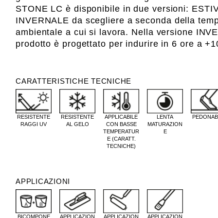
STONE LC è disponibile in due versioni: ESTI
INVERNALE da scegliere a seconda della temp
ambientale a cui si lavora. Nella versione INV
prodotto è progettato per indurire in 6 ore a +
CARATTERISTICHE TECNICHE
RESISTENTE
RESISTENTE
APPLICABILE
LENTA
PEDONAB
RAGGI UV
AL GELO
CON BASSE
MATURAZION
TEMPERATUR
E
E (CARATT.
TECNICHE)
APPLICAZIONI
BICOMPONE
APPLICAZION
APPLICAZION
APPLICAZION