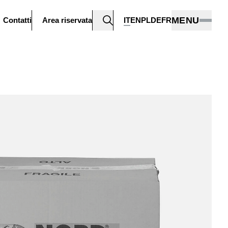
MENU
Contatti
Area riservata
IT
EN
PL
DE
FR