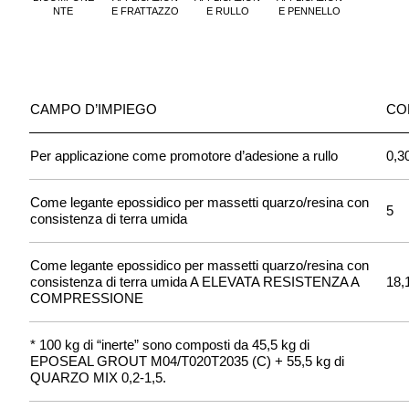
NTE
E FRATTAZZO
E RULLO
E PENNELLO
CAMPO D’IMPIEGO
CO
Per applicazione come promotore d’adesione a rullo
0,3
Come legante epossidico per massetti quarzo/resina con
5
consistenza di terra umida
Come legante epossidico per massetti quarzo/resina con
consistenza di terra umida A ELEVATA RESISTENZA A
18,
COMPRESSIONE
* 100 kg di “inerte” sono composti da 45,5 kg di
EPOSEAL GROUT M04/T020T2035 (C) + 55,5 kg di
QUARZO MIX 0,2-1,5.