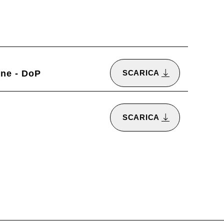
one - DoP
SCARICA
SCARICA